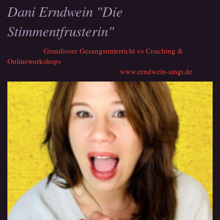
Dani Erndwein "Die
Stimmentfrusterin"
Grandioser Gesangsunterricht vs Coaching &
Onlineworkshops
www.erndwein-singt.de